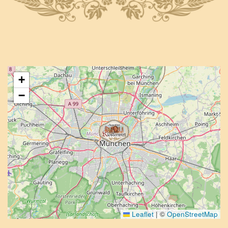
+
−
Leaflet
|
©
OpenStreetMap